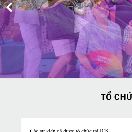
TỔ CHỨ
Các sự kiện đã được tổ chức tại ICS