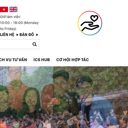
Giờ làm việc
10:00 - 18:00 (Monday
to Friday)
LIÊN HỆ
BẢN ĐỒ
CH VỤ TƯ VẤN
ICS HUB
CƠ HỘI HỢP TÁC