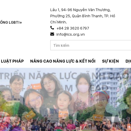
Lầu 1, 94-96 Nguyễn Văn Thương,
Phường 25, Quận Bình Thạnh, TP. Hồ
Chí Minh.
ỒNG LGBTI+
+84 28 3620 6797
info@ics.org.vn
 LUẬT PHÁP
NÂNG CAO NĂNG LỰC & KẾT NỐI
SỰ KIỆN
DỊ