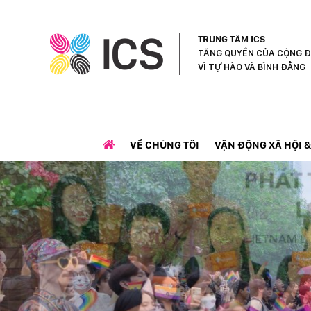
ICS Center
TRUNG TÂM ICS
TĂNG QUYỀN CỦA CỘNG Đ
VÌ TỰ HÀO VÀ BÌNH ĐẲNG
VỀ CHÚNG TÔI
VẬN ĐỘNG XÃ HỘI &