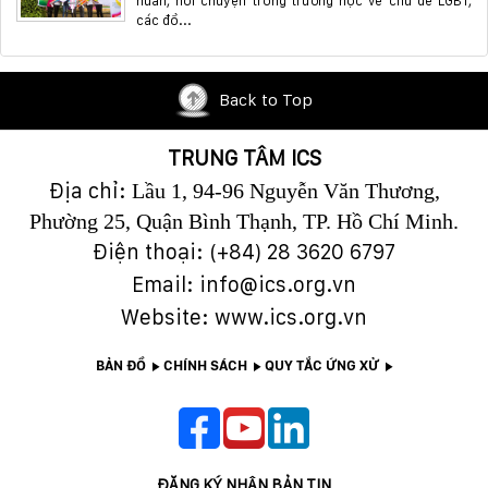
huấn, nói chuyện trong trường học về chủ đề LGBT,
các đồ...
Back to Top
TRUNG TÂM ICS
Địa chỉ:
Lầu 1, 94-96 Nguyễn Văn Thương,
Phường 25, Quận Bình Thạnh, TP. Hồ Chí Minh.
Điện thoại: (+84)
28 3620 6797
Email: info@ics.org.vn
Website: www.ics.org.vn
BẢN ĐỒ
CHÍNH SÁCH
QUY TẮC ỨNG XỬ
ĐĂNG KÝ NHẬN BẢN TIN