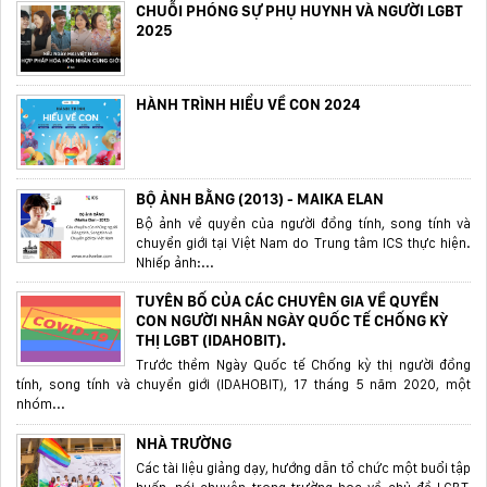
CHUỖI PHÓNG SỰ PHỤ HUYNH VÀ NGƯỜI LGBT
2025
HÀNH TRÌNH HIỂU VỀ CON 2024
BỘ ẢNH BẰNG (2013) - MAIKA ELAN
Bộ ảnh về quyền của người đồng tính, song tính và
chuyển giới tại Việt Nam do Trung tâm ICS thực hiện.
Nhiếp ảnh:...
TUYÊN BỐ CỦA CÁC CHUYÊN GIA VỀ QUYỀN
CON NGƯỜI NHÂN NGÀY QUỐC TẾ CHỐNG KỲ
THỊ LGBT (IDAHOBIT).
Trước thềm Ngày Quốc tế Chống kỳ thị người đồng
tính, song tính và chuyển giới (IDAHOBIT), 17 tháng 5 năm 2020, một
nhóm...
NHÀ TRƯỜNG
Các tài liệu giảng dạy, hướng dẫn tổ chức một buổi tập