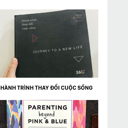
HÀNH TRÌNH THAY ĐỔI CUỘC SỐNG