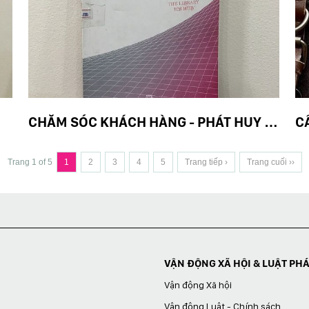
CHĂM SÓC KHÁCH HÀNG - PHÁT HUY LỢI THẾ CẠNH TRANH
Trang 1 of 5
1
2
3
4
5
Trang tiếp ›
Trang cuối ››
VẬN ĐỘNG XÃ HỘI & LUẬT PH
Vận động Xã hội
Vận động Luật - Chính sách