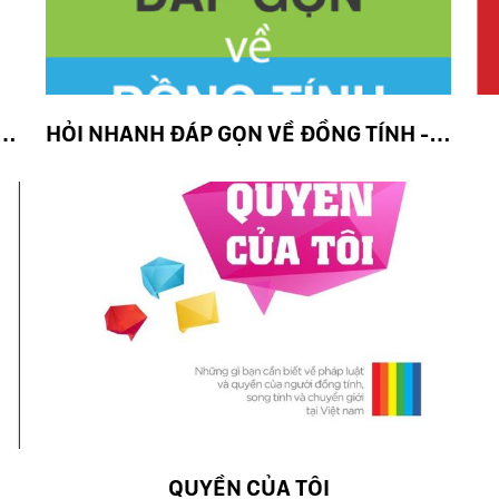
HÀNH ĐỘNG: TRƯỜNG HỌC CẦU VỒNG
HỎI NHANH ĐÁP GỌN VỀ ĐỒNG TÍNH - SONG TÍNH - CHUYỂN GIỚI
QUYỀN CỦA TÔI