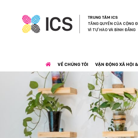
ICS Center
TRUNG TÂM ICS
TĂNG QUYỀN CỦA CỘNG Đ
VÌ TỰ HÀO VÀ BÌNH ĐẲNG
VỀ CHÚNG TÔI
VẬN ĐỘNG XÃ HỘI &