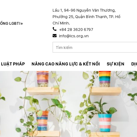
Lầu 1, 94-96 Nguyễn Văn Thương,
Phường 25, Quận Bình Thạnh, TP. Hồ
Chí Minh.
ỒNG LGBTI+
+84 28 3620 6797
info@ics.org.vn
 LUẬT PHÁP
NÂNG CAO NĂNG LỰC & KẾT NỐI
SỰ KIỆN
DỊ