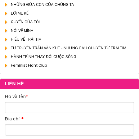
NHỮNG ĐỨA CON CỦA CHÚNG TA
LỜI MẸ KỂ
QUYỀN CỦA TÔI
NÓI VỀ MÌNH
HIỂU VỀ TRÁI TIM
TỰ TRUYỆN TRẦN VĂN KHÊ - NHỮNG CÂU CHUYỆN TỪ TRÁI TIM
HÀNH TRÌNH THAY ĐỔI CUỘC SỐNG
Feminist Fight Club
LIÊN HỆ
Họ và tên
*
Địa chỉ
*