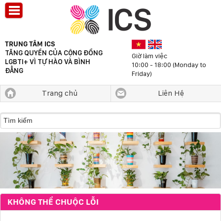
TRUNG TÂM ICS
TĂNG QUYỀN CỦA CỘNG ĐỒNG
Giờ làm việc
LGBTI+ VÌ TỰ HÀO VÀ BÌNH
10:00 - 18:00 (Monday to
ĐẲNG
Friday)
Trang chủ
Liên Hệ
KHÔNG THỂ CHUỘC LỖI