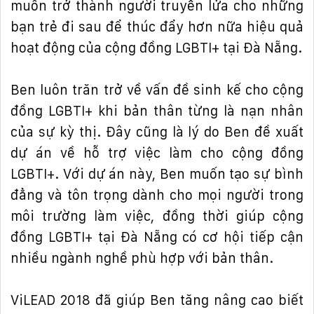
mu
ố
n tr
ở
thành ng
ườ
i truy
ề
n l
ử
a cho nh
ữ
ng
b
ạ
n tr
ẻ
đ
i sau
để
thúc
đẩ
y h
ơ
n n
ữ
a hi
ệ
u qu
ả
ho
ạ
t
độ
ng c
ủ
a c
ộ
ng
đồ
ng LGBTI+ t
ạ
i
Đ
à N
ẵ
ng.
Ben luôn tr
ă
n tr
ở
v
ề
v
ấ
n
đề
sinh k
ế
cho c
ộ
ng
đồ
ng LGBTI+ khi b
ả
n thân t
ừ
ng là n
ạ
n nhân
c
ủ
a s
ự
k
ỳ
th
ị
.
Đ
ây c
ũ
ng là lý do Ben
đề
xu
ấ
t
d
ự
án v
ề
h
ỗ
tr
ợ
vi
ệ
c làm cho c
ộ
ng
đồ
ng
LGBTI+. V
ớ
i d
ự
án này, Ben mu
ố
n t
ạ
o s
ự
bình
đẳ
ng và tôn tr
ọ
ng dành cho m
ọ
i ng
ườ
i trong
môi tr
ườ
ng làm vi
ệ
c,
đồ
ng th
ờ
i giúp c
ộ
ng
đồ
ng LGBTI+ t
ạ
i
Đ
à N
ẵ
ng có c
ơ
h
ộ
i ti
ế
p c
ậ
n
nhi
ề
u ngành ngh
ề
phù h
ợ
p v
ớ
i b
ả
n thân.
ViLEAD 2018
đ
ã giúp Ben t
ă
ng nâng cao bi
ế
t