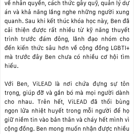
v
ề
nhân quy
ề
n, cách th
ứ
c gây qu
ỹ
, qu
ả
n lý d
ự
án và kh
ả
n
ă
ng l
ắ
ng nghe nh
ữ
ng ng
ườ
i xung
quanh. Sau khi k
ế
t thúc khóa h
ọ
c này, Ben
đ
ã
c
ả
i thi
ệ
n
đượ
c r
ấ
t nhi
ề
u t
ừ
k
ỹ
n
ă
ng thuy
ế
t
trình tr
ướ
c
đ
ám
đ
ông, lãnh
đạ
o nhóm cho
đế
n ki
ế
n th
ứ
c sâu h
ơ
n v
ề
c
ộ
ng
đồ
ng LGBTI+
mà tr
ướ
c
đ
ây Ben ch
ư
a có nhi
ề
u c
ơ
h
ộ
i tìm
hi
ể
u.
V
ớ
i Ben, ViLEAD là n
ơ
i ch
ứ
a
đự
ng s
ự
tôn
tr
ọ
ng, giúp
đỡ
và g
ắ
n bó mà m
ọ
i ng
ườ
i dành
cho nhau. Trên h
ế
t, ViLEAD
đ
ã th
ổ
i bùng
ng
ọ
n l
ử
a nhi
ệ
t huy
ế
t trong m
ỗ
i ng
ườ
i
để
h
ọ
gi
ữ
ni
ề
m tin vào b
ả
n thân và cháy h
ế
t mình vì
c
ộ
ng
đồ
ng. Ben mong mu
ố
n nh
ậ
n
đượ
c nhi
ề
u