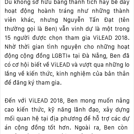
Dù không s
ở
h
ữ
u b
ả
ng thành tích hay b
ề
dày
ho
ạ
t
độ
ng hoành tráng nh
ư
nh
ữ
ng thành
viên khác, nh
ư
ng Nguy
ễ
n T
ấ
n
Đạ
t (tên
th
ườ
ng g
ọ
i là Ben) v
ẫ
n vinh d
ự
là m
ộ
t trong
15 ng
ườ
i
đượ
c ch
ọ
n tham gia ViLEAD 2018.
Nh
ờ
th
ờ
i gian tình nguy
ệ
n cho nh
ữ
ng ho
ạ
t
độ
ng c
ộ
ng
đồ
ng
LGBTI+ t
ạ
i
Đ
à N
ẵ
ng
, Ben
đ
ã
có c
ơ
h
ộ
i bi
ế
t v
ề
ViLEAD và v
ượ
t qua nh
ữ
ng lo
l
ắ
ng v
ề
ki
ế
n th
ứ
c, kinh nghi
ệ
m c
ủ
a b
ả
n thân
để
đă
ng ký tham gia.
Đế
n v
ớ
i ViLEAD 2018, Ben mong mu
ố
n nâng
cao ki
ế
n th
ứ
c, k
ỹ
n
ă
ng lãnh
đạ
o, xây d
ự
ng
m
ố
i quan h
ệ
t
ạ
i
đị
a ph
ươ
ng
để
h
ỗ
tr
ợ
các d
ự
án c
ộ
ng
đồ
ng t
ố
t h
ơ
n. Ngoài ra, Ben còn