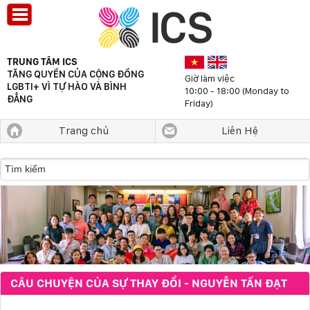
TRUNG TÂM ICS
TĂNG QUYỀN CỦA CỘNG ĐỒNG
Giờ làm việc
LGBTI+ VÌ TỰ HÀO VÀ BÌNH
10:00 - 18:00 (Monday to
ĐẲNG
Friday)
Trang chủ
Liên Hệ
CÂU CHUYỆN CỦA SỰ THAY ĐỔI - NGUYỄN TẤN ĐẠT