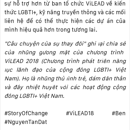
s
ự
h
ỗ
tr
ợ
h
ơ
n t
ừ
ban t
ổ
ch
ứ
c ViLEAD v
ề
ki
ế
n
th
ứ
c LGBTI+, k
ỹ
n
ă
ng truy
ề
n thông và các m
ố
i
liên h
ệ
để
có th
ể
th
ự
c hi
ệ
n các d
ự
án c
ủ
a
mình hi
ệ
u qu
ả
h
ơ
n trong t
ươ
ng lai.
"Câu chuy
ệ
n c
ủ
a s
ự
thay
đổ
i" ghi l
ạ
i chia s
ẻ
c
ủ
a nh
ữ
ng g
ươ
ng m
ặ
t c
ủ
a ch
ươ
ng trình
ViLEAD 2018 (Ch
ươ
ng trình phát tri
ể
n n
ă
ng
l
ự
c lãnh
đạ
o c
ủ
a c
ộ
ng
đồ
ng LGBTI+ Vi
ệ
t
Nam). H
ọ
là nh
ữ
ng th
ủ
l
ĩ
nh tr
ẻ
, dám d
ấ
n thân
và
đầ
y nhi
ệ
t huy
ế
t v
ớ
i các ho
ạ
t
độ
ng c
ộ
ng
đồ
ng LGBTI+ Vi
ệ
t Nam.
#StoryOfChange #ViLEAD18 #Ben
#NguyenTanDat